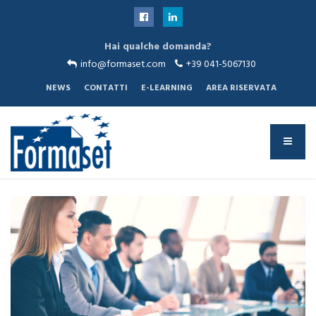
Hai qualche domanda?
info@formaset.com
+39 041-5067130
NEWS
CONTATTI
E-LEARNING
AREA RISERVATA
Sei qui:
Home
Servizi alle imprese
Finanziamenti e contributi