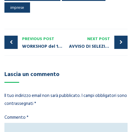
imprese
PREVIOUS POST
NEXT POST
WORKSHOP del 10/05/2025 DGR 425/24 PASSI
AVVISO DI SELEZIONE PER L’ASSEGNAZIONE DELLA BORSA DI ANIMAZIONE TERRITORIALE
Lascia un commento
Il tuo indirizzo email non sarà pubblicato.
I campi obbligatori sono
contrassegnati
*
Commento
*