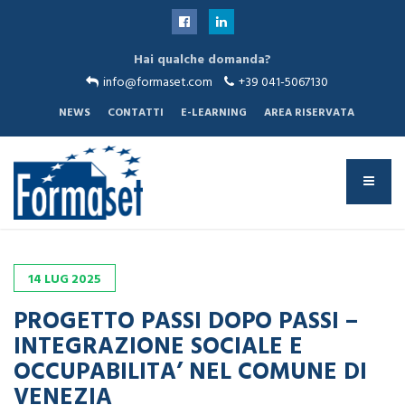
Sei qui:
Hai qualche domanda?
Home
News
info@formaset.com
+39 041-5067130
Progetto PASSI DOPO PASSI – INTEGRAZIONE SOCIALE E
OCCUPABILITA’ NEL COMUNE DI VENEZIA
NEWS
CONTATTI
E-LEARNING
AREA RISERVATA
14
LUG
2025
PROGETTO PASSI DOPO PASSI –
INTEGRAZIONE SOCIALE E
OCCUPABILITA’ NEL COMUNE DI
VENEZIA