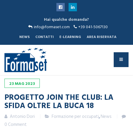
Sei qui:
Hai qualche domanda?
Home
News
info@formaset.com
+39 041-5067130
Progetto JOIN THE CLUB: LA SFIDA OLTRE LA BUCA 18
NEWS
CONTATTI
E-LEARNING
AREA RISERVATA
23
MAG
2023
PROGETTO JOIN THE CLUB: LA
SFIDA OLTRE LA BUCA 18
Antonio Dori
Formazione per occupati
,
News
0 Comment