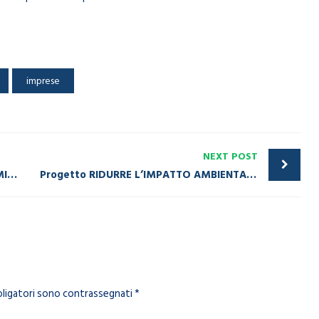
imprese
NEXT POST
Progetto DB ELETTRONICA: IL RISPARMIO ENERGETICO DEGLI AMPLIFICATORI A STATO SOLIDO A LARGA BANDA
Progetto RIDURRE L’IMPATTO AMBIENTALE AZIENDALE: 9 AZIENDE VERSO LA CERTIFICAZIONE ISO 14001
bligatori sono contrassegnati
*