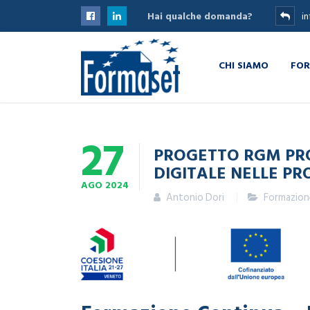
Hai qualche domanda?
i
Sei qui:
Home
News
Progetto RGM PROV
CHI SIAMO
FOR
27
PROGETTO RGM PRO
DIGITALE NELLE PR
AGO
2024
Antonio Dori
Formazion