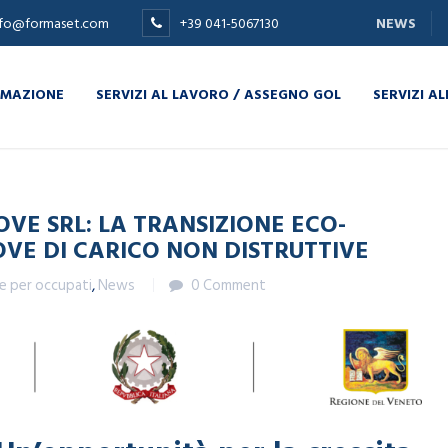
nfo@formaset.com
+39 041-5067130
NEWS
E SRL: LA TRANSIZIONE ECO-DIGITALE NELLE PROVE DI CARICO NON 
MAZIONE
SERVIZI AL LAVORO / ASSEGNO GOL
SERVIZI AL
VE SRL: LA TRANSIZIONE ECO-
OVE DI CARICO NON DISTRUTTIVE
e per occupati
,
News
0 Comment