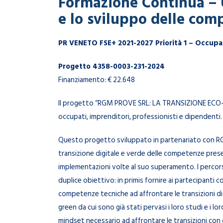
Formazione Continua – U
e lo sviluppo delle com
PR VENETO FSE+ 2021-2027 Priorità 1 – Occup
Progetto 4358-0003-231-2024
Finanziamento: € 22.648
Il progetto “RGM PROVE SRL: LA TRANSIZIONE ECO-
occupati, imprenditori, professionisti e dipendenti.
Questo progetto sviluppato in partenariato con RGM
transizione digitale e verde delle competenze presen
implementazioni volte al suo superamento. I percors
duplice obiettivo: in primis fornire ai partecipanti 
competenze tecniche ad affrontare le transizioni dig
green da cui sono già stati pervasi i loro studi e i lor
mindset necessario ad affrontare le transizioni con