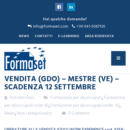
Sei qui:
Home
News
WEB CONTENT MANAGER
Hai qualche domanda?
info@formaset.com
+39 041-5067130
NEWS
CONTATTI
E-LEARNING
AREA RISERVATA
20
GIU
2024
PROGETTO PER OPERATORE ALLA
VENDITA (GDO) – MESTRE (VE) –
SCADENZA 12 SETTEMBRE
Antonio Dori
Formazione per disoccupati
,
Formazione
per disoccupati over 30
,
Formazione per disoccupati under 30
,
News
,
Non categorizzato
0 Comment
OPERATORE ALLA VENDITA (GDO) WORK EXPERIENCE cod. 4358-