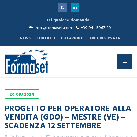
Sei qui:
Hai qualche domanda?
Home
Non categorizzato
info@formaset.com
+39 041-5067130
PROGETTO PER OPERATORE ALLA VENDITA (GDO) – MESTRE (VE)
– SCADENZA 12 SETTEMBRE
NEWS
CONTATTI
E-LEARNING
AREA RISERVATA
20
GIU
2024
PROGETTO PER OPERATORE ALLA
VENDITA (GDO) – MESTRE (VE) –
SCADENZA 12 SETTEMBRE
Antonio Dori
Formazione per disoccupati
,
Formazione