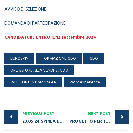
AVVISO DI SELEZIONE
DOMANDA DI PARTECIPAZIONE
CANDIDATURE ENTRO IL 12 settembre 2024
EUROSPIN
FORMAZIONE GDO
GDO
OPERATORE ALLA VENDITA GDO
WEB CONTENT MANAGER
work experience
PREVIOUS POST
NEXT POST
23.05.24 SPINEA (VE) – DIGITAL&GREEN: NUOVE SFIDE PER TUTTI
PROGETTO PER TECNICO DI AMMINISTRAZIONE E CONTABILITA’ – MESTRE (VE) – SCADENZA 22 LUGLIO